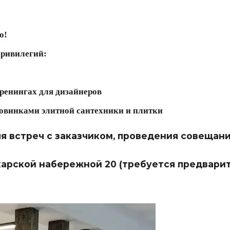
о!
привилегий:
енингах для дизайнеров
винками элитной сантехники и плитки
я встреч с заказчиком, проведения совещани
карской набережной 20 (требуется предвари